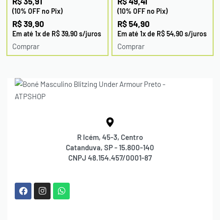
R$
35,91
R$
49,41
(10% OFF no Pix)
(10% OFF no Pix)
R$
39,90
R$
54,90
Em até
1
x de
R$
39,90
s/juros
Em até
1
x de
R$
54,90
s/juros
Comprar
Comprar
R Icém, 45-3, Centro
Catanduva, SP - 15.800-140
CNPJ 48.154.457/0001-87