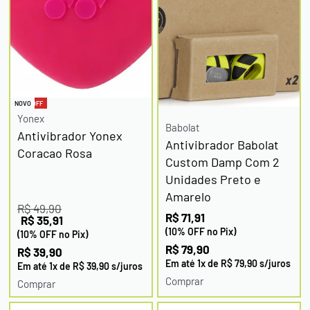
-20% OFF
NOVO
Yonex
Babolat
Antivibrador Yonex
Antivibrador Babolat
Coracao Rosa
Custom Damp Com 2
Unidades Preto e
Amarelo
R$
49,90
R$
71,91
R$
35,91
(10% OFF no Pix)
(10% OFF no Pix)
R$
79,90
R$
39,90
Em até
1
x de
R$
79,90
s/juros
Em até
1
x de
R$
39,90
s/juros
Comprar
Comprar