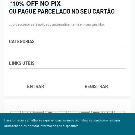
*10% OFF NO PIX
OU PAGUE PARCELADO NO SEU CARTÃO
… o desconto será aplicado automaticamente em seu carrinho.
CATEGORIAS
Acessórios
LINKS ÚTEIS
Bolas
Bolsas
Contato
Calçados
ENTRAR
REGISTRAR
Trocas e Devoluções
Cordas
Rastrear Pedido
Natação
Política de Cookies (BR)
Raquetes
Termos e Condições
Vestuário
Para fornecer as melhores experiências, usamos tecnologias como cookies para
© ATPSHOP. Todos os Direitos Reservados. Proibida cópia
armazenar e/ou acessar informações do dispositivo.
ou reprodução sem autorização.