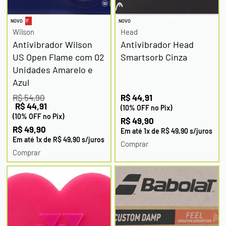
-9% OFF
NOVO
NOVO
Wilson
Head
Antivibrador Wilson
Antivibrador Head
US Open Flame com 02
Smartsorb Cinza
Unidades Amarelo e
Azul
R$
54,90
R$
44,91
R$
44,91
(10% OFF no Pix)
(10% OFF no Pix)
R$
49,90
R$
49,90
Em até
1
x de
R$
49,90
s/juros
Em até
1
x de
R$
49,90
s/juros
Comprar
Comprar