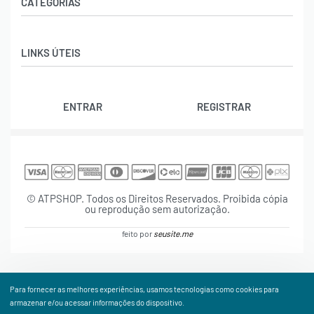
CATEGORIAS
Acessórios
LINKS ÚTEIS
Bolas
Bolsas
Contato
Calçados
ENTRAR
REGISTRAR
Trocas e Devoluções
Cordas
Rastrear Pedido
Natação
Política de Cookies (BR)
Raquetes
Termos e Condições
Vestuário
© ATPSHOP. Todos os Direitos Reservados. Proibida cópia
ou reprodução sem autorização.
feito por
seusite.me
Para fornecer as melhores experiências, usamos tecnologias como cookies para
armazenar e/ou acessar informações do dispositivo.