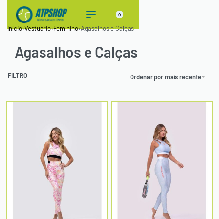
0
Início
›
Vestuário
›
Feminino
›
Agasalhos e Calças
Agasalhos e Calças
FILTRO
Ordenar por mais recente