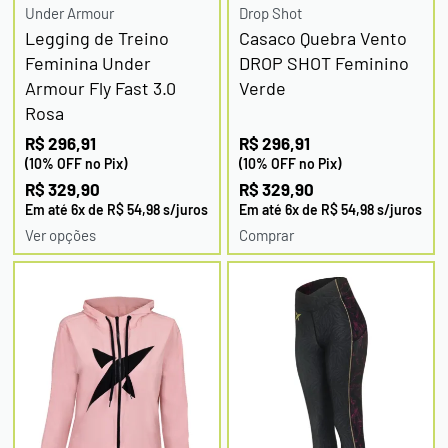
Under Armour
Drop Shot
Legging de Treino
Casaco Quebra Vento
Feminina Under
DROP SHOT Feminino
Armour Fly Fast 3.0
Verde
Rosa
R$
296,91
R$
296,91
(10% OFF no Pix)
(10% OFF no Pix)
PAGUE VIA PIX, COM *10% OFF
R$
329,90
R$
329,90
Em até
6
x de
R$
54,98
s/juros
Em até
6
x de
R$
54,98
s/juros
Ver opções
Comprar
OU PAGUE PARCELADO NO
SEU CARTÃO
* O desconto será aplicado automaticamente em seu carrinho.