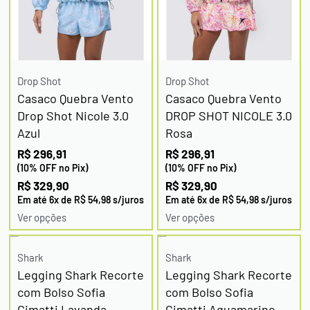
Drop Shot
Drop Shot
Casaco Quebra Vento
Casaco Quebra Vento
Drop Shot Nicole 3.0
DROP SHOT NICOLE 3.0
Azul
Rosa
R$
296,91
R$
296,91
(10% OFF no Pix)
(10% OFF no Pix)
R$
329,90
R$
329,90
Em até
6
x de
R$
54,98
s/juros
Em até
6
x de
R$
54,98
s/juros
Ver opções
Ver opções
Shark
Shark
Legging Shark Recorte
Legging Shark Recorte
com Bolso Sofia
com Bolso Sofia
Cimatti Lavanda
Cimatti Aquamarine