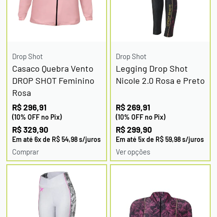
Drop Shot
Drop Shot
Casaco Quebra Vento
Legging Drop Shot
DROP SHOT Feminino
Nicole 2.0 Rosa e Preto
Rosa
R$
296,91
R$
269,91
(10% OFF no Pix)
(10% OFF no Pix)
R$
329,90
R$
299,90
Em até
6
x de
R$
54,98
s/juros
Em até
5
x de
R$
59,98
s/juros
Comprar
Ver opções