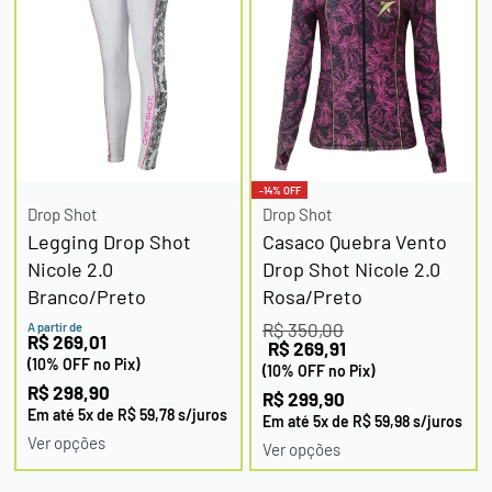
-14% OFF
Drop Shot
Drop Shot
Legging Drop Shot
Casaco Quebra Vento
Nicole 2.0
Drop Shot Nicole 2.0
Branco/Preto
Rosa/Preto
R$
350,00
A partir de
R$
269,01
R$
269,91
(10% OFF no Pix)
(10% OFF no Pix)
R$
298,90
R$
299,90
Em até
5
x de
R$
59,78
s/juros
Em até
5
x de
R$
59,98
s/juros
Ver opções
Ver opções