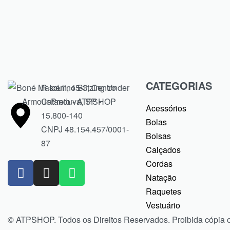
Comprar
Comprar
CATEGORIAS
R Icém, 45-3, Centro
Catanduva, SP -
Acessórios
15.800-140
Bolas
CNPJ 48.154.457/0001-
Bolsas
87
Calçados
Cordas
Natação
Raquetes
Vestuário
© ATPSHOP. Todos os Direitos Reservados. Proibida cópia 