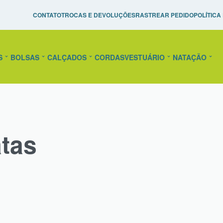
Pague em até 10x Sem Juros!
Raquetes de Tênis Personal
CONTATO
TROCAS E DEVOLUÇÕES
RASTREAR PEDIDO
POLÍTICA
confira!
S
BOLSAS
CALÇADOS
CORDAS
VESTUÁRIO
NATAÇÃO
tas