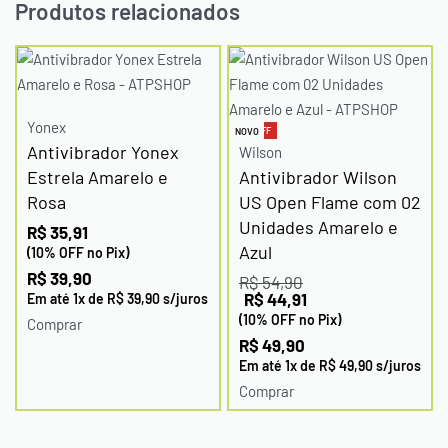
Produtos relacionados
Yonex
-9% OFF
NOVO
Antivibrador Yonex
Wilson
Estrela Amarelo e
Antivibrador Wilson
Rosa
US Open Flame com 02
Unidades Amarelo e
R$
35,91
Azul
(10% OFF no Pix)
R$
39,90
R$
54,90
R$
44,91
Em até
1
x de
R$
39,90
s/juros
(10% OFF no Pix)
Comprar
R$
49,90
Em até
1
x de
R$
49,90
s/juros
Comprar