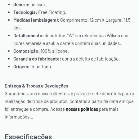
Gênero:
unissex.
Tecnologia:
Free Floating.
Medidas (embalagem):
Comprimento: 12 cm X Largura: 11,5
PAGUE VIA PIX, COM *10% OFF
cm.
Detalhamento:
duas letras “W” em referência a Wilson nas
OU PAGUE PARCELADO NO
cores amarela e azul; a cartela contém duas unidades.
SEU CARTÃO
Composição:
100% silicone.
Garantia do fabricante:
contra defeito de fabricação.
Origem:
importado.
* O desconto será aplicado automaticamente em seu carrinho.
Entrega & Trocas e Devoluções
Garantimos, aos nossos clientes, o prazo de sete dias úteis para a
realização de troca de produtos, contatos a partir da data em que
foi entregue a compra. Acesse
nossas políticas
para mais
informações…
Especificações