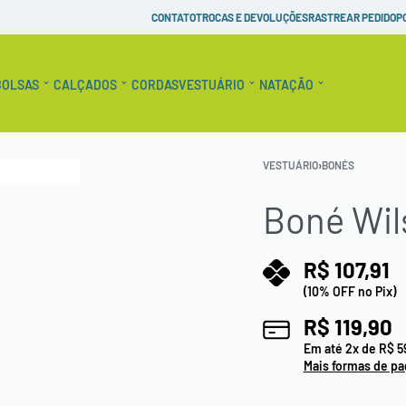
Pague em até 10x Sem Juros!
Raquetes de Tênis Personaliz
CONTATO
TROCAS E DEVOLUÇÕES
RASTREAR PEDIDO
P
BOLSAS
CALÇADOS
CORDAS
VESTUÁRIO
NATAÇÃO
VESTUÁRIO
›
BONÉS
Boné Wil
R$
107,91
(10% OFF no Pix)
R$
119,90
Em até
2
x de
R$
5
Mais formas de p