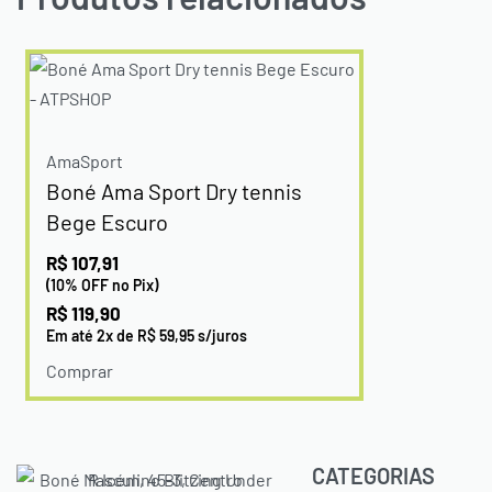
AmaSport
Boné Ama Sport Dry tennis
Bege Escuro
R$
107,91
(10% OFF no Pix)
R$
119,90
Em até
2
x de
R$
59,95
s/juros
Comprar
CATEGORIAS
R Icém, 45-3, Centro