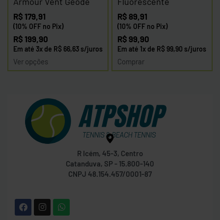
Armour Vent Geode
Fluorescente
R$
179,91
R$
89,91
(10% OFF no Pix)
(10% OFF no Pix)
R$
199,90
R$
99,90
Em até
3
x de
R$
66,63
s/juros
Em até
1
x de
R$
99,90
s/juros
Ver opções
Comprar
R Icém, 45-3, Centro
Catanduva, SP - 15.800-140
CNPJ 48.154.457/0001-87