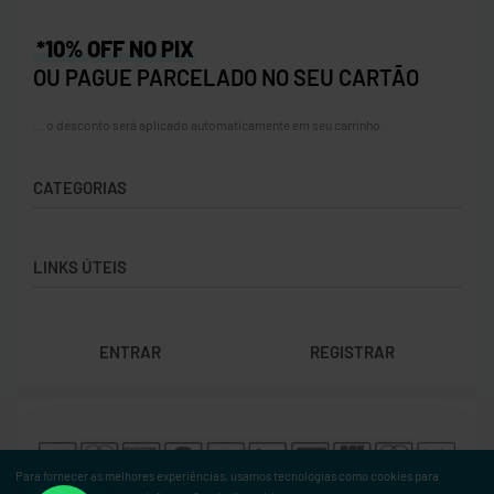
*10% OFF NO PIX
OU PAGUE PARCELADO NO SEU CARTÃO
… o desconto será aplicado automaticamente em seu carrinho.
CATEGORIAS
Acessórios
LINKS ÚTEIS
Bolas
Bolsas
Contato
Calçados
ENTRAR
REGISTRAR
Trocas e Devoluções
Cordas
Rastrear Pedido
Natação
Política de Cookies (BR)
Raquetes
Termos e Condições
Vestuário
Para fornecer as melhores experiências, usamos tecnologias como cookies para