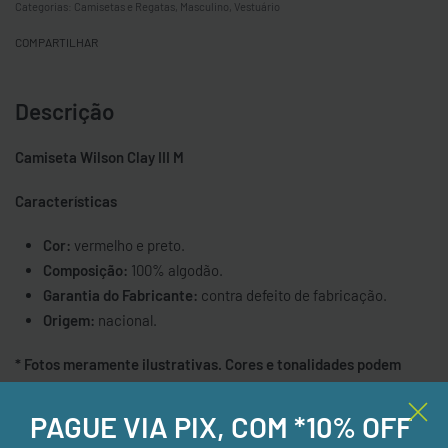
Categorias:
Camisetas e Regatas
,
Masculino
,
Vestuário
COMPARTILHAR
Descrição
Camiseta Wilson Clay III M
Características
Cor:
vermelho e preto.
Composição:
100% algodão.
Garantia do Fabricante:
contra defeito de fabricação.
Origem:
nacional.
* Fotos meramente ilustrativas. Cores e tonalidades podem
variar de acordo com a luz e tela do dispositivo que você
visualiza.
PAGUE VIA PIX, COM *10% OFF