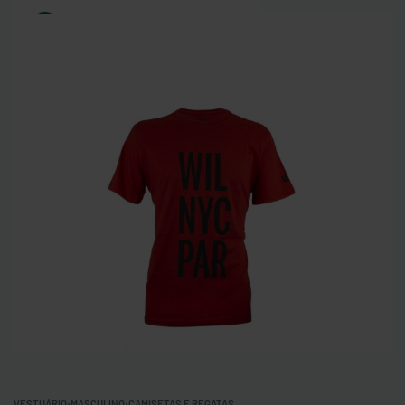
0
VESTUÁRIO
›
MASCULINO
›
CAMISETAS E REGATAS