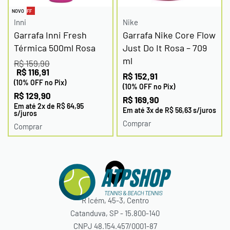
-19% OFF
NOVO
Inni
Nike
Garrafa Inni Fresh
Garrafa Nike Core Flow
Térmica 500ml Rosa
Just Do It Rosa – 709
ml
R$
159,90
R$
116,91
R$
152,91
(10% OFF no Pix)
(10% OFF no Pix)
R$
129,90
R$
169,90
Em até
2
x de
R$
64,95
Em até
3
x de
R$
56,63
s/juros
s/juros
Comprar
Comprar
R Icém, 45-3, Centro
Catanduva, SP - 15.800-140
CNPJ 48.154.457/0001-87