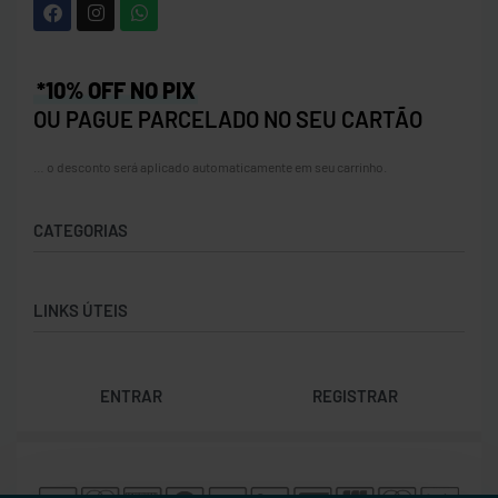
*10% OFF NO PIX
OU PAGUE PARCELADO NO SEU CARTÃO
… o desconto será aplicado automaticamente em seu carrinho.
CATEGORIAS
Acessórios
LINKS ÚTEIS
Bolas
Bolsas
Contato
Calçados
ENTRAR
REGISTRAR
Trocas e Devoluções
Cordas
Rastrear Pedido
Natação
Política de Cookies (BR)
Raquetes
Termos e Condições
Vestuário