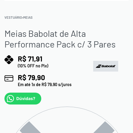
VESTUÁRIO
›
MEIAS
Meias Babolat de Alta
Performance Pack c/ 3 Pares
R$
71,91
(10% OFF no Pix)
R$
79,90
Em até
1
x de
R$
79,90
s/juros
Dúvidas?