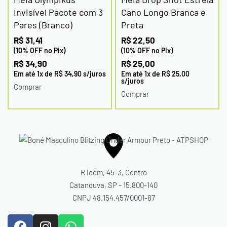
Invisível Pacote com 3
Cano Longo Branca e
Pares (Branco)
Preta
R$
31,41
R$
22,50
(10% OFF no Pix)
(10% OFF no Pix)
R$
34,90
R$
25,00
Em até
1
x de
R$
34,90
s/juros
Em até
1
x de
R$
25,00
s/juros
Comprar
Comprar
R Icém, 45-3, Centro
Catanduva, SP - 15.800-140
CNPJ 48.154.457/0001-87