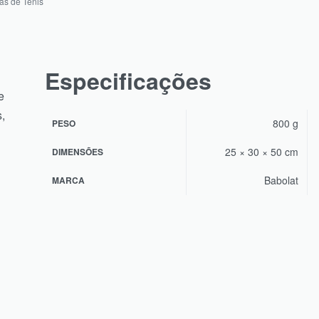
as de Tênis
Especificações
e
,
800 g
PESO
25 × 30 × 50 cm
DIMENSÕES
Babolat
MARCA