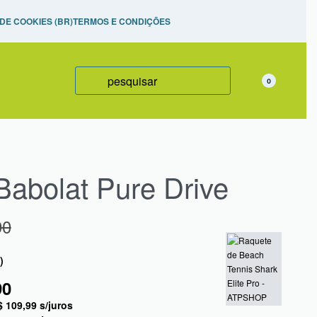
izadas,
 DE COOKIES (BR)
TERMOS E CONDIÇÕES
0
Babolat Pure Drive
90
)
90
$
109,99
s/juros