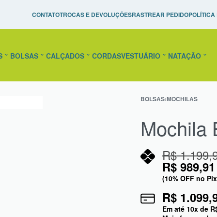
Pague em até 10x Sem Juros!
Raquetes de Tênis Personal
CONTATO
TROCAS E DEVOLUÇÕES
RASTREAR PEDIDO
POLÍTICA
confira!
S
BOLSAS
CALÇADOS
CORDAS
VESTUÁRIO
NATAÇÃO
BOLSAS
›
MOCHILAS
Mochila 
R$
1.199,
R$
989,91
(10% OFF no Pix
R$
1.099,
Em até
10
x de
R