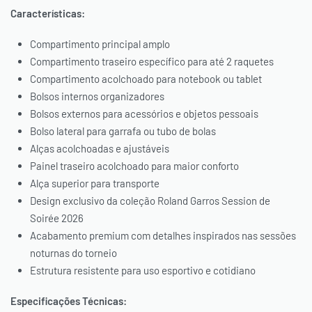
PAGUE VIA PIX, COM *10% OFF
Características:
OU PAGUE PARCELADO NO
Compartimento principal amplo
SEU CARTÃO
Compartimento traseiro específico para até 2 raquetes
Compartimento acolchoado para notebook ou tablet
Bolsos internos organizadores
Bolsos externos para acessórios e objetos pessoais
* O desconto será aplicado automaticamente em seu carrinho.
Bolso lateral para garrafa ou tubo de bolas
Alças acolchoadas e ajustáveis
Painel traseiro acolchoado para maior conforto
Alça superior para transporte
Design exclusivo da coleção Roland Garros Session de
Soirée 2026
Acabamento premium com detalhes inspirados nas sessões
noturnas do torneio
Estrutura resistente para uso esportivo e cotidiano
Especificações Técnicas: