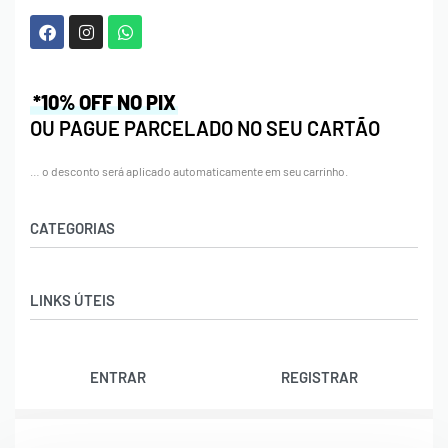
*10% OFF NO PIX
OU PAGUE PARCELADO NO SEU CARTÃO
… o desconto será aplicado automaticamente em seu carrinho.
CATEGORIAS
Acessórios
LINKS ÚTEIS
Bolas
Bolsas
Contato
Calçados
ENTRAR
REGISTRAR
Trocas e Devoluções
Cordas
Rastrear Pedido
Natação
Política de Cookies (BR)
Raquetes