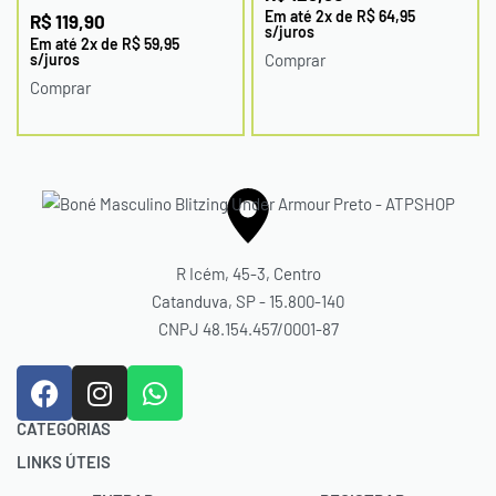
Em até
2
x de
R$
64,95
R$
119,90
s/juros
Em até
2
x de
R$
59,95
s/juros
Comprar
Comprar
R Icém, 45-3, Centro
Catanduva, SP - 15.800-140
CNPJ 48.154.457/0001-87
CATEGORIAS
LINKS ÚTEIS
Acessórios
Bolas