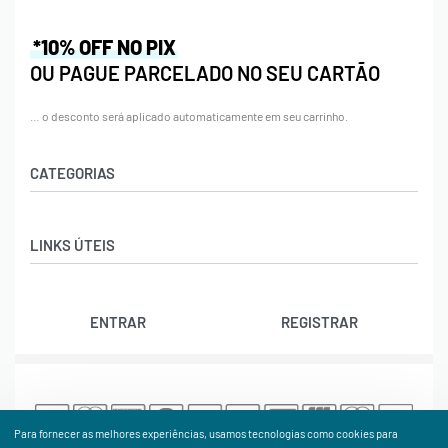
*10% OFF NO PIX
OU PAGUE PARCELADO NO SEU CARTÃO
… o desconto será aplicado automaticamente em seu carrinho.
CATEGORIAS
Acessórios
LINKS ÚTEIS
Bolas
Bolsas
Contato
Calçados
ENTRAR
REGISTRAR
Trocas e Devoluções
Cordas
Rastrear Pedido
Natação
Política de Cookies (BR)
Raquetes
Termos e Condições
Vestuário
Para fornecer as melhores experiências, usamos tecnologias como cookies para