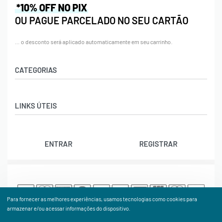
*10% OFF NO PIX
OU PAGUE PARCELADO NO SEU CARTÃO
… o desconto será aplicado automaticamente em seu carrinho.
CATEGORIAS
Acessórios
LINKS ÚTEIS
Bolas
Bolsas
Contato
Calçados
ENTRAR
REGISTRAR
Trocas e Devoluções
Cordas
Rastrear Pedido
Natação
Política de Cookies (BR)
Raquetes
Termos e Condições
Vestuário
Para fornecer as melhores experiências, usamos tecnologias como cookies para
© ATPSHOP. Todos os Direitos Reservados. Proibida cópia
armazenar e/ou acessar informações do dispositivo.
ou reprodução sem autorização.