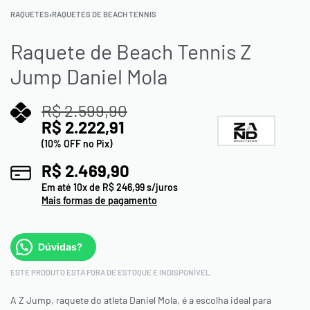
RAQUETES
›
RAQUETES DE BEACH TENNIS
Raquete de Beach Tennis Z
Jump Daniel Mola
R$
2.599,90
R$
2.222,91
(10% OFF no Pix)
R$
2.469,90
Em até
10
x de
R$
246,99
s/juros
Mais formas de pagamento
Dúvidas?
ESTE PRODUTO ESTÁ FORA DE ESTOQUE E INDISPONÍVEL.
A Z Jump, raquete do atleta Daniel Mola, é a escolha ideal para