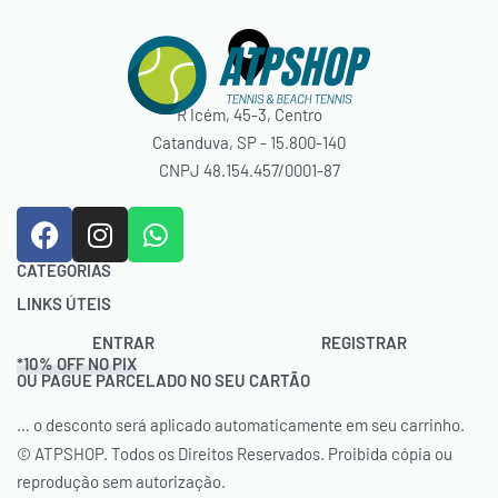
R Icém, 45-3, Centro
Catanduva, SP - 15.800-140
CNPJ 48.154.457/0001-87
CATEGORIAS
LINKS ÚTEIS
Acessórios
Bolas
Contato
ENTRAR
REGISTRAR
*10% OFF NO PIX
Bolsas
Trocas e Devoluções
OU PAGUE PARCELADO NO SEU CARTÃO
Calçados
Rastrear Pedido
Cordas
… o desconto será aplicado automaticamente em seu carrinho.
Política de Cookies (BR)
Natação
Termos e Condições
© ATPSHOP. Todos os Direitos Reservados. Proibida cópia ou
Raquetes
reprodução sem autorização.