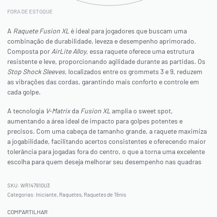
FORA DE ESTOQUE
A
Raquete Fusion XL
é ideal para jogadores que buscam uma
combinação de durabilidade, leveza e desempenho aprimorado.
Composta por
AirLite Alloy
, essa raquete oferece uma estrutura
resistente e leve, proporcionando agilidade durante as partidas. Os
Stop Shock Sleeves
, localizados entre os grommets 3 e 9, reduzem
as vibrações das cordas, garantindo mais conforto e controle em
cada golpe.
A tecnologia
V-Matrix
da
Fusion XL
amplia o sweet spot,
aumentando a área ideal de impacto para golpes potentes e
precisos. Com uma cabeça de tamanho grande, a raquete maximiza
a jogabilidade, facilitando acertos consistentes e oferecendo maior
tolerância para jogadas fora do centro, o que a torna uma excelente
escolha para quem deseja melhorar seu desempenho nas quadras
WR147910U3
Categorias:
Iniciante
,
Raquetes
,
Raquetes de Tênis
COMPARTILHAR