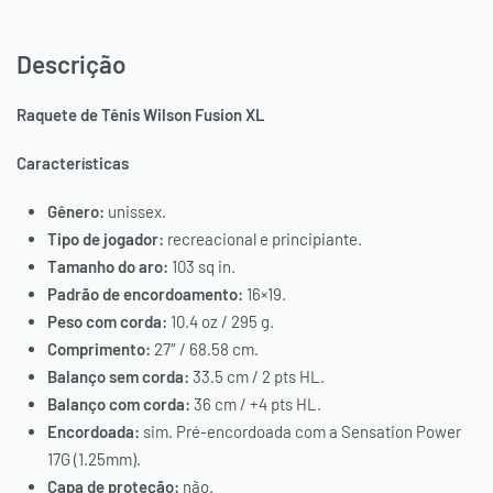
Descrição
Raquete de Tênis Wilson Fusion XL
Características
Gênero:
unissex.
Tipo de jogador:
recreacional e principiante.
Tamanho do aro:
103 sq in.
Padrão de encordoamento:
16×19.
Peso com corda:
10.4 oz / 295 g.
Comprimento:
27″ / 68.58 cm.
Balanço sem corda:
33.5 cm / 2 pts HL.
Balanço com corda:
36 cm / +4 pts HL.
Encordoada:
sim. Pré-encordoada com a Sensation Power
17G (1.25mm).
Capa de proteção:
não.