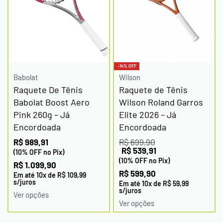
-14% OFF
Babolat
Wilson
Raquete De Tênis
Raquete de Tênis
Babolat Boost Aero
Wilson Roland Garros
Pink 260g – Já
Elite 2026 – Já
Encordoada
Encordoada
R$
989,91
R$
699,90
R$
539,91
(10% OFF no Pix)
(10% OFF no Pix)
R$
1.099,90
R$
599,90
Em até
10
x de
R$
109,99
s/juros
Em até
10
x de
R$
59,99
s/juros
Ver opções
Ver opções