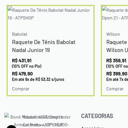
Babolat
Wilson
Raquete De Tênis Babolat
Raquete 
Nadal Junior 19
Wilson U
R$
431,91
R$
359,91
(10% OFF no Pix)
(10% OFF no
R$
479,90
R$
399,90
Em até
9
x de
R$
53,32
s/juros
Em até
7
x d
Comprar
Comprar
CATEGORIAS
R Icém, 45-3, Centro
Catanduva, SP - 15.800-