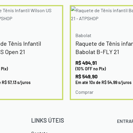
Babolat
de Tênis Infantil
Raquete de Tênis infan
S Open 21
Babolat B-FLY 21
R$
494,91
 Pix)
(10% OFF no Pix)
R$
549,90
e
R$
57,13
s/juros
Em até
10
x de
R$
54,99
s/juros
Comprar
LINKS ÚTEIS
ENTRA