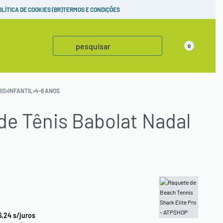
adas,
confira!
OLÍTICA DE COOKIES (BR)
TERMOS E CONDIÇÕES
0
IS
›
INFANTIL
›
4-6 ANOS
de Tênis Babolat Nadal
6,24
s/juros