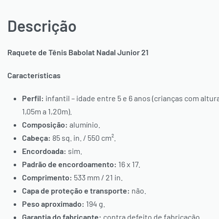
Descrição
Raquete de Tênis Babolat Nadal Junior 21
Características
Perfil:
infantil – idade entre 5 e 6 anos (crianças com altur
1,05m a 1,20m).
Composição:
alumínio.
Cabeça:
85 sq. in. / 550 cm².
Encordoada:
sim.
Padrão de encordoamento:
16 x 17.
Comprimento:
533 mm / 21 in.
Capa de proteção e transporte:
não.
Peso aproximado:
194 g.
Garantia do fabricante:
contra defeito de fabricação.