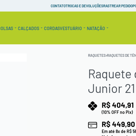
Pague em até 10x Sem Juros!
Raquetes de Tênis Personaliz
CONTATO
TROCAS E DEVOLUÇÕES
RASTREAR PEDIDO
P
BOLSAS
CALÇADOS
CORDAS
VESTUÁRIO
NATAÇÃO
RAQUETES
›
RAQUETES DE TÊN
Raquete 
Junior 21
R$
404,91
(10% OFF no Pix)
R$
449,90
Em até
8
x de
R$
5