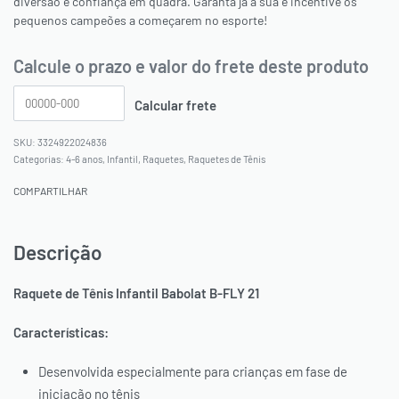
diversão e confiança em quadra. Garanta já a sua e incentive os
pequenos campeões a começarem no esporte!
Calcule o prazo e valor do frete deste produto
3324922024836
Categorias:
4-6 anos
,
Infantil
,
Raquetes
,
Raquetes de Tênis
COMPARTILHAR
Descrição
Raquete de Tênis Infantil Babolat B-FLY 21
PAGUE VIA PIX, COM *10% OFF
Características:
OU PAGUE PARCELADO NO
Desenvolvida especialmente para crianças em fase de
SEU CARTÃO
iniciação no tênis