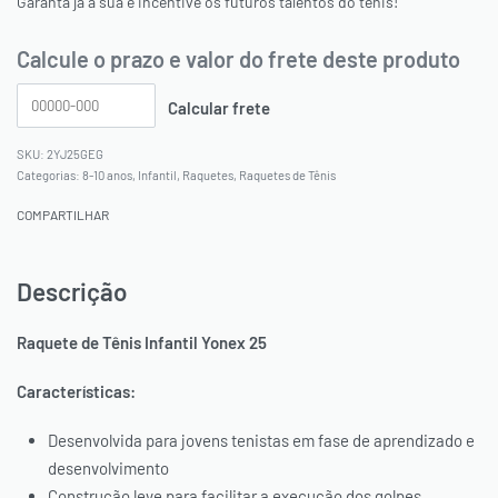
Garanta já a sua e incentive os futuros talentos do tênis!
Calcule o prazo e valor do frete deste produto
2YJ25GEG
Categorias:
8-10 anos
,
Infantil
,
Raquetes
,
Raquetes de Tênis
PAGUE VIA PIX, COM *10% OFF
COMPARTILHAR
OU PAGUE PARCELADO NO
SEU CARTÃO
Descrição
Raquete de Tênis Infantil Yonex 25
* O desconto será aplicado automaticamente em seu carrinho.
Características:
Desenvolvida para jovens tenistas em fase de aprendizado e
desenvolvimento
Construção leve para facilitar a execução dos golpes