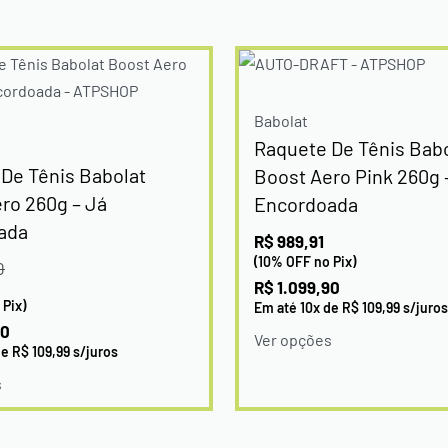
Babolat
Raquete De Tênis Bab
De Tênis Babolat
Boost Aero Pink 260g 
ro 260g – Já
Encordoada
ada
R$
989,91
(10% OFF no Pix)
0
R$
1.099,90
 Pix)
Em até
10
x de
R$
109,99
s/juros
90
Ver opções
de
R$
109,99
s/juros
s