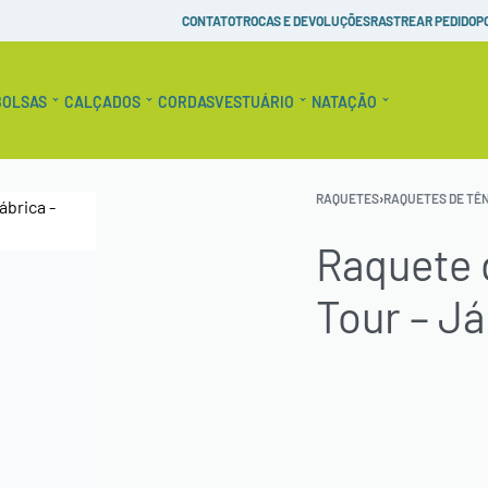
Pague em até 10x Sem Juros!
Raquetes de Tênis Personaliz
CONTATO
TROCAS E DEVOLUÇÕES
RASTREAR PEDIDO
P
BOLSAS
CALÇADOS
CORDAS
VESTUÁRIO
NATAÇÃO
RAQUETES
›
RAQUETES DE TÊN
Raquete 
Tour – J