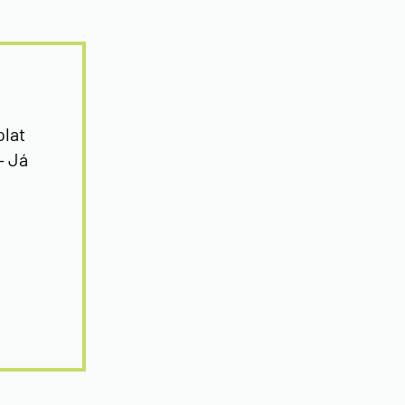
olat
– Já