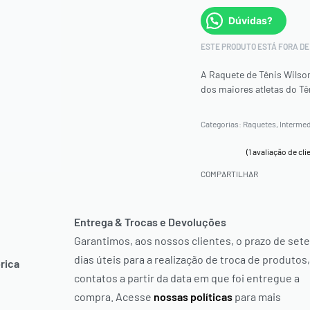
Dúvidas?
ESTE PRODUTO ESTÁ FORA DE 
A Raquete de Tênis Wilso
dos maiores atletas do Tê
Categorias:
Raquetes
,
Intermed
(
1
avaliação de clie
Avaliado como
1
5.00
de 5, com b
COMPARTILHAR
Entrega & Trocas e Devoluções
Garantimos, aos nossos clientes, o prazo de sete
dias úteis para a realização de troca de produtos,
rica
contatos a partir da data em que foi entregue a
compra. Acesse
nossas políticas
para mais