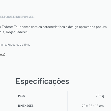
ESTOQUE E INDISPONÍVEL.
n Federer Tour conta com as características e design aprovados por um
nis, Roger Federer.
iário
,
Raquetes de Tênis
nte)
aseado em
avaliação de cliente
Especificações
262 g
PESO
70 × 25 × 12 cm
DIMENSÕES