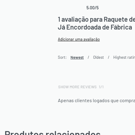
5.00
/5
Avaliado como
1
5.00
de 5, com baseado em
av
1 avaliação para
Raquete de
Já Encordoada de Fábrica
Adicionar uma avaliação
Sort:
Newest
Oldest
Highest rati
SHOW MORE REVIEWS
/
Apenas clientes logados que compra
Produtos relacionados