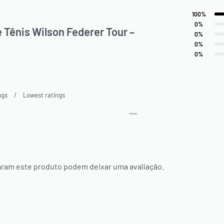
100%
aliação de cliente
Avaliação
5
de 5
0%
 Tênis Wilson Federer Tour –
Avaliação
4
de 5
0%
Avaliação
3
de 5
0%
Avaliação
2
de 5
0%
Avaliação
1
de 5
ngs
Lowest ratings
ram este produto podem deixar uma avaliação.