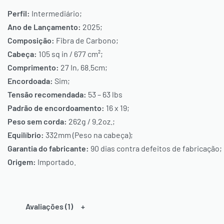
Perfil:
Intermediário;
Ano de Lançamento:
2025;
Composição:
Fibra de Carbono;
Cabeça:
105 sq in / 677 cm²;
Comprimento:
27 In, 68.5cm;
Encordoada:
Sim;
Tensão recomendada:
53 – 63 lbs
Padrão de encordoamento:
16 x 19;
Peso sem corda:
262g / 9.2oz.;
Equilíbrio:
332mm (Peso na cabeça);
Garantia do fabricante:
90 dias contra defeitos de fabricação;
Origem:
Importado.
Avaliações (1)