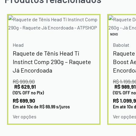
NOVO
Head
Babolat
Raquete de Tênis Head Ti
Raquete 
Instinct Comp 290g – Raquete
Boost Ae
Já Encordoada
Encordo
R$
999,90
R$
1.199,9
R$
629,91
R$
989,91
(10% OFF no Pix)
(10% OFF no
R$
699,90
R$
1.099,
Em até
10
x de
R$
69,99
s/juros
Em até
10
x 
Ver opções
Ver opçõe