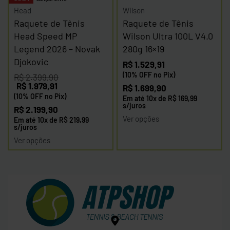
Head
Wilson
Raquete de Tênis
Raquete de Tênis
Head Speed MP
Wilson Ultra 100L V4.0
Legend 2026 – Novak
280g 16×19
Djokovic
R$
1.529,91
(10% OFF no Pix)
R$
2.399,90
R$
1.979,91
R$
1.699,90
(10% OFF no Pix)
Em até
10
x de
R$
169,99
s/juros
R$
2.199,90
Ver opções
Em até
10
x de
R$
219,99
s/juros
Ver opções