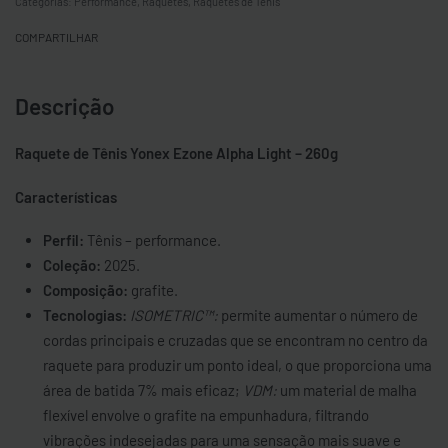
Categorias:
Performance
,
Raquetes
,
Raquetes de Tênis
COMPARTILHAR
Descrição
Raquete de Tênis Yonex Ezone Alpha Light – 260g
Características
Perfil:
Tênis – performance.
Coleção:
2025.
Composição:
grafite.
Tecnologias:
ISOMETRIC™:
permite aumentar o número de
cordas principais e cruzadas que se encontram no centro da
raquete para produzir um ponto ideal, o que proporciona uma
área de batida 7% mais eficaz;
VDM:
um material de malha
flexível envolve o grafite na empunhadura, filtrando
vibrações indesejadas para uma sensação mais suave e