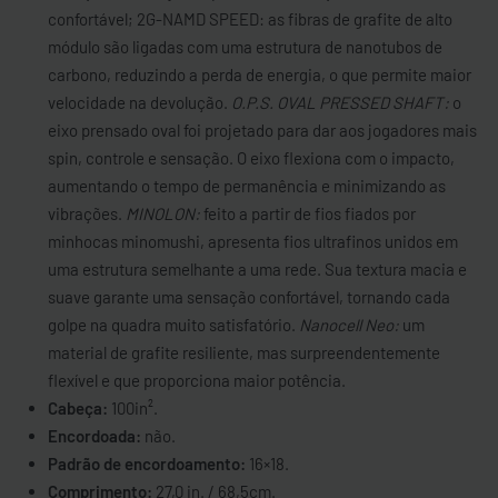
confortável; 2G-NAMD SPEED: as fibras de grafite de alto
módulo são ligadas com uma estrutura de nanotubos de
carbono, reduzindo a perda de energia, o que permite maior
velocidade na devolução.
O.P.S. OVAL PRESSED SHAFT:
o
eixo prensado oval foi projetado para dar aos jogadores mais
spin, controle e sensação. O eixo flexiona com o impacto,
aumentando o tempo de permanência e minimizando as
vibrações.
MINOLON:
feito a partir de fios fiados por
minhocas minomushi, apresenta fios ultrafinos unidos em
uma estrutura semelhante a uma rede. Sua textura macia e
suave garante uma sensação confortável, tornando cada
golpe na quadra muito satisfatório.
Nanocell Neo:
um
material de grafite resiliente, mas surpreendentemente
flexível e que proporciona maior potência.
Cabeça:
100in².
Encordoada:
não.
Padrão de encordoamento:
16×18.
Comprimento:
27,0 in. / 68,5cm.