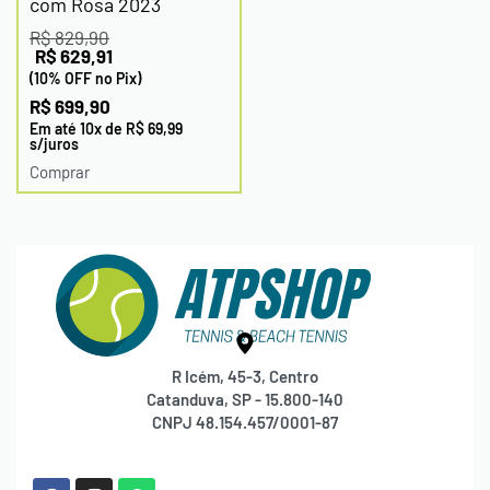
com Rosa 2023
R$
829,90
R$
629,91
(10% OFF no Pix)
R$
699,90
Em até
10
x de
R$
69,99
s/juros
Comprar
R Icém, 45-3, Centro
Catanduva, SP - 15.800-140
CNPJ 48.154.457/0001-87