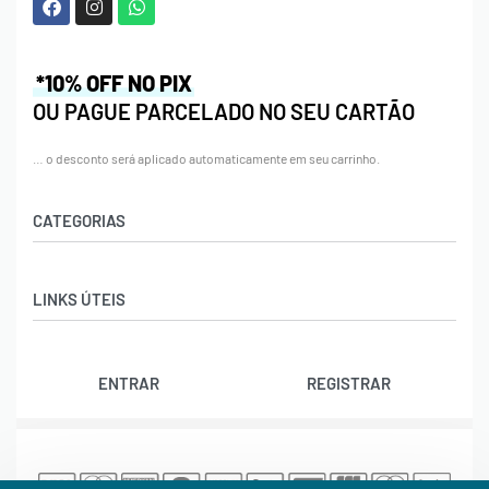
*10% OFF NO PIX
OU PAGUE PARCELADO NO SEU CARTÃO
… o desconto será aplicado automaticamente em seu carrinho.
CATEGORIAS
Acessórios
LINKS ÚTEIS
Bolas
Bolsas
Contato
Calçados
ENTRAR
REGISTRAR
Trocas e Devoluções
Cordas
Rastrear Pedido
Natação
Política de Cookies (BR)
Raquetes
Termos e Condições
Vestuário