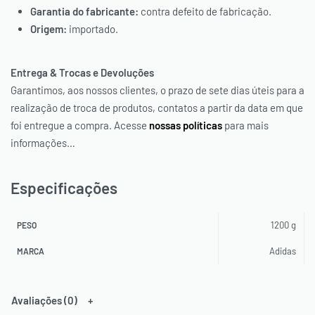
Garantia do fabricante:
contra defeito de fabricação.
Origem:
importado.
OU PAGUE PARCELADO NO
SEU CARTÃO
Entrega & Trocas e Devoluções
Garantimos, aos nossos clientes, o prazo de sete dias úteis para a
realização de troca de produtos, contatos a partir da data em que
* O desconto será aplicado automaticamente em seu carrinho.
foi entregue a compra. Acesse
nossas políticas
para mais
informações…
Especificações
1200 g
PESO
Adidas
MARCA
Avaliações (0)