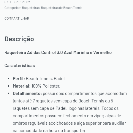
BG3PB3U02
Categorias:
Raqueteiras
,
Raqueteiras de Beach Tennis
COMPARTILHAR
Descrição
Raqueteira Adidas Control 3.0 Azul Marinho e Vermelho
Características
Perfil:
Beach Tennis, Padel.
Material:
100% Poliéster.
Detalhamento:
possui dois compartimentos que acomodam
juntos até 7 raquetes sem capa de Beach Tennis ou 5
raquetes sem capa de Padel; logo nas laterais. Todos os
compartimentos possuem fechamento em zíper; alças de
ombros reguláveis acolchoados e alça superior para auxiliar
PAGUE VIA PIX, COM *10% OFF
na comodidade na hora do transporte;