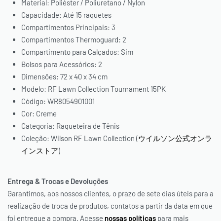
Material: Poliéster / Poliuretano / Nylon
Capacidade: Até 15 raquetes
* O desconto será aplicado automaticamente em seu carrinho.
Compartimentos Principais: 3
Compartimentos Thermoguard: 2
Compartimento para Calçados: Sim
Bolsos para Acessórios: 2
Dimensões: 72 x 40 x 34 cm
Modelo: RF Lawn Collection Tournament 15PK
Código: WR8054901001
Cor: Creme
Categoria: Raqueteira de Tênis
Coleção: Wilson RF Lawn Collection (
ウイルソン公式オンラ
インストア
)
Entrega & Trocas e Devoluções
Garantimos, aos nossos clientes, o prazo de sete dias úteis para a
realização de troca de produtos, contatos a partir da data em que
foi entregue a compra. Acesse
nossas políticas
para mais