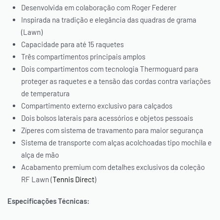
Desenvolvida em colaboração com Roger Federer
Inspirada na tradição e elegância das quadras de grama
(Lawn)
Capacidade para até 15 raquetes
Três compartimentos principais amplos
Dois compartimentos com tecnologia Thermoguard para
proteger as raquetes e a tensão das cordas contra variações
de temperatura
Compartimento externo exclusivo para calçados
Dois bolsos laterais para acessórios e objetos pessoais
Zíperes com sistema de travamento para maior segurança
Sistema de transporte com alças acolchoadas tipo mochila e
PAGUE VIA PIX, COM *10% OFF
alça de mão
Acabamento premium com detalhes exclusivos da coleção
OU PAGUE PARCELADO NO
RF Lawn (
Tennis Direct
)
SEU CARTÃO
Especificações Técnicas: