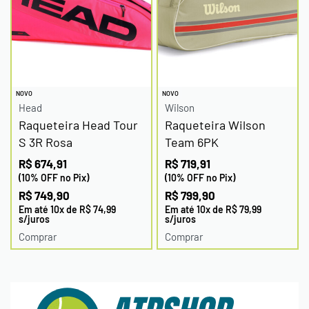
NOVO
NOVO
Head
Wilson
Raqueteira Head Tour
Raqueteira Wilson
S 3R Rosa
Team 6PK
R$
674,91
R$
719,91
(10% OFF no Pix)
(10% OFF no Pix)
R$
749,90
R$
799,90
Em até
10
x de
R$
74,99
Em até
10
x de
R$
79,99
s/juros
s/juros
Comprar
Comprar