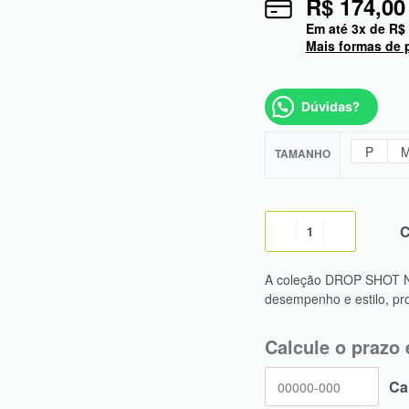
R$
174,00
Em até
3
x de
R$
Mais formas de
Dúvidas?
P
TAMANHO
A coleção DROP SHOT NI
desempenho e estilo, proj
Calcule o prazo 