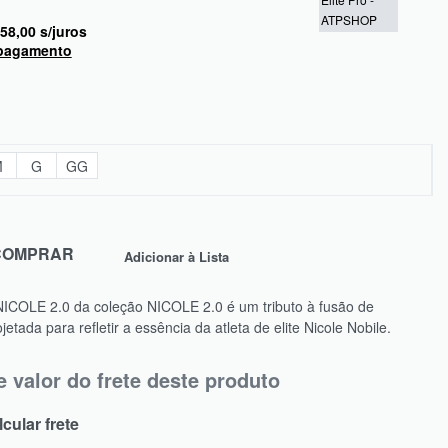
58,00
s/juros
 pagamento
M
G
GG
COMPRAR
Adicionar à Lista
COLE 2.0 da coleção NICOLE 2.0 é um tributo à fusão de
etada para refletir a essência da atleta de elite Nicole Nobile.
e valor do frete deste produto