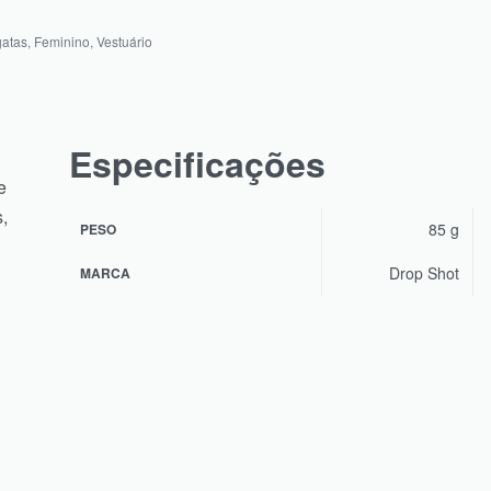
gatas
,
Feminino
,
Vestuário
Especificações
e
,
85 g
PESO
Drop Shot
MARCA