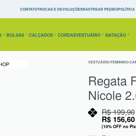
Pague em até 10x Sem Juros!
Raquetes de Tênis Personal
CONTATO
TROCAS E DEVOLUÇÕES
RASTREAR PEDIDO
POLÍTICA
confira!
S
BOLSAS
CALÇADOS
CORDAS
VESTUÁRIO
NATAÇÃO
VESTUÁRIO
›
FEMININO
›
CAM
Regata F
Nicole 2
R$
199,90
R$
156,60
(10% OFF no Pix