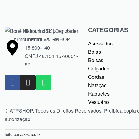
CATEGORIAS
R Icém, 45-3, Centro
Catanduva, SP -
Acessórios
15.800-140
Bolas
CNPJ 48.154.457/0001-
Bolsas
87
Calçados
Cordas
Natação
Raquetes
Vestuário
© ATPSHOP. Todos os Direitos Reservados. Proibida cópia 
autorização.
feito por
seusite.me