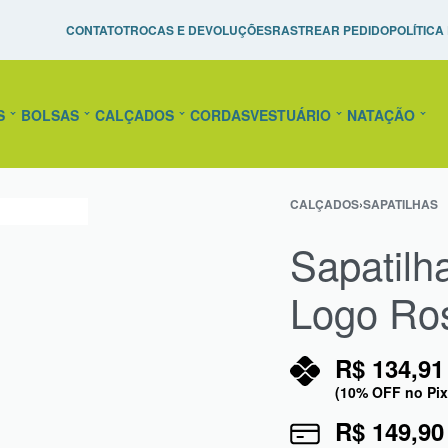
Pague em até 10x Sem Juros!
Raquetes de Tênis Personal
CONTATO
TROCAS E DEVOLUÇÕES
RASTREAR PEDIDO
POLÍTICA
confira!
S
BOLSAS
CALÇADOS
CORDAS
VESTUÁRIO
NATAÇÃO
CALÇADOS
›
SAPATILHAS
Sapatilh
Logo Ro
R$
134,91
(10% OFF no Pix
R$
149,90