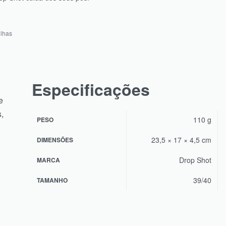
ilhas
Especificações
e
,
110 g
PESO
23,5 × 17 × 4,5 cm
DIMENSÕES
Drop Shot
MARCA
39/40
TAMANHO