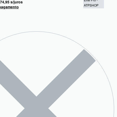
74,95
s/juros
 pagamento