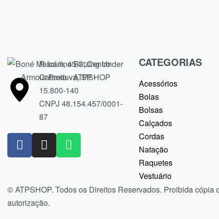
CATEGORIAS
R Icém, 45-3, Centro
Catanduva, SP -
Acessórios
15.800-140
Bolas
CNPJ 48.154.457/0001-
Bolsas
87
Calçados
Cordas
Natação
Raquetes
Vestuário
© ATPSHOP. Todos os Direitos Reservados. Proibida cópia 
autorização.