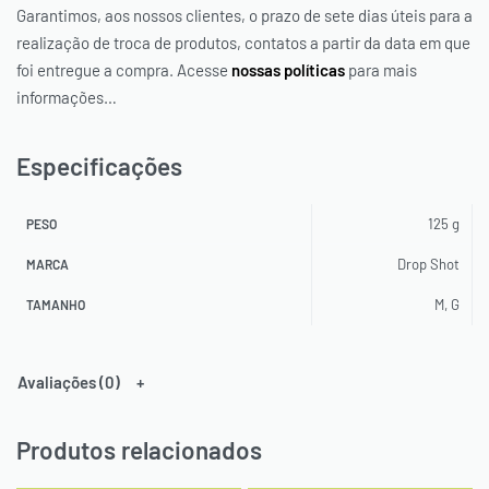
OU PAGUE PARCELADO NO
Garantimos, aos nossos clientes, o prazo de sete dias úteis para a
SEU CARTÃO
realização de troca de produtos, contatos a partir da data em que
foi entregue a compra. Acesse
nossas políticas
para mais
informações…
* O desconto será aplicado automaticamente em seu carrinho.
Especificações
125 g
PESO
Drop Shot
MARCA
M, G
TAMANHO
Avaliações (0)
Produtos relacionados