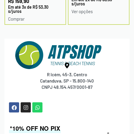
R$
159,90
s/juros
Em até
3
x de
R$
53,30
s/juros
Ver opções
Comprar
R Icém, 45-3, Centro
Catanduva, SP - 15.800-140
CNPJ 48.154.457/0001-87
*10% OFF NO PIX