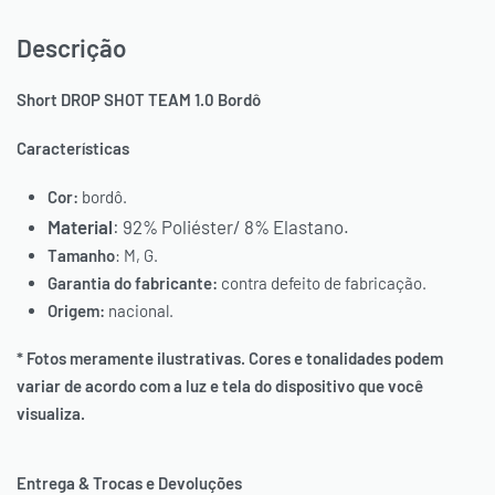
Descrição
Short DROP SHOT TEAM 1.0 Bordô
Características
Cor:
bordô.
Material
: 92% Poliéster/ 8% Elastano.
Tamanho
: M, G.
Garantia do fabricante:
contra defeito de fabricação.
Origem:
nacional.
* Fotos meramente ilustrativas. Cores e tonalidades podem
variar de acordo com a luz e tela do dispositivo que você
visualiza.
PAGUE VIA PIX, COM *10% OFF
Entrega & Trocas e Devoluções