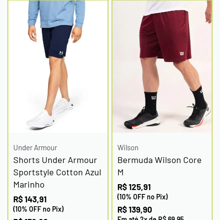
Under Armour
Wilson
Shorts Under Armour
Bermuda Wilson Core
Sportstyle Cotton Azul
M
Marinho
R$
125,91
(10% OFF no Pix)
R$
143,91
R$
139,90
(10% OFF no Pix)
Em até
2
x de
R$
69,95