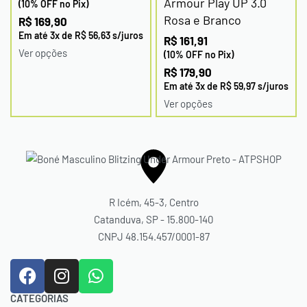
Armour Play UP 3.0
(10% OFF no Pix)
Rosa e Branco
R$
169,90
Em até
3
x de
R$
56,63
s/juros
R$
161,91
Ver opções
(10% OFF no Pix)
R$
179,90
Em até
3
x de
R$
59,97
s/juros
Ver opções
R Icém, 45-3, Centro
Catanduva, SP - 15.800-140
CNPJ 48.154.457/0001-87
CATEGORIAS