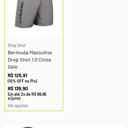
Drop Shot
Bermuda Masculina
Drop Shot 1.0 Cinza
Gelo
R$
125,91
(10% OFF no Pix)
R$
139,90
Em até
2
x de
R$
69,95
s/juros
Ver opções