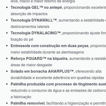
leve, macio e maior retorno de energia
Tecnologia GEL™ no antepé
, proporcionando excelent
absorção de impactos
Tecnologia DYNAWALL™
, aumentando a estabilidade 
deslocamentos laterais
Tecnologia DYNALACING™
, proporcionando ajuste fir
fixação do pé
Entressola com construção em duas peças
, proporc
maior estabilidade durante as aterrissagens
Reforço PGUARD™ na biqueira
, aumentando a resistê
áreas de maior desgaste
Solado em borracha AHARPLUS™
, oferecendo alta
durabilidade e excelente aderência em quadras rápidas
Palmilha produzida com processo de tingimento sust
reduzindo o consumo de água e as emissões de carbono
a fabricação
Palmilha removível
, facilitando a higienização e permit