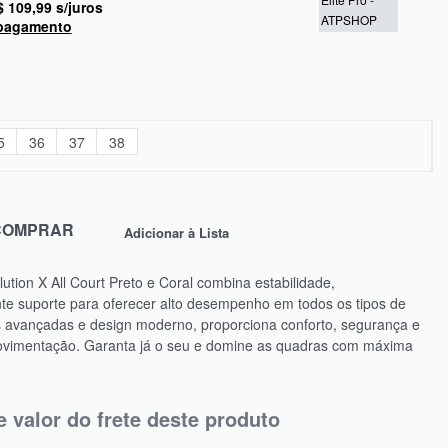
$
109,99
s/juros
 pagamento
5
36
37
38
COMPRAR
Adicionar à Lista
tion X All Court Preto e Coral combina estabilidade,
te suporte para oferecer alto desempenho em todos os tipos de
 avançadas e design moderno, proporciona conforto, segurança e
ovimentação. Garanta já o seu e domine as quadras com máxima
e valor do frete deste produto