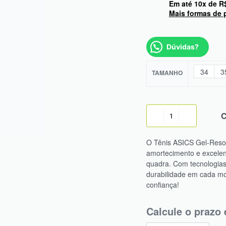
Em até
10
x de
R
Mais formas de
Dúvidas?
34
3
TAMANHO
O Tênis ASICS Gel-Resolu
amortecimento e excelen
quadra. Com tecnologias
durabilidade em cada m
confiança!
Calcule o prazo 