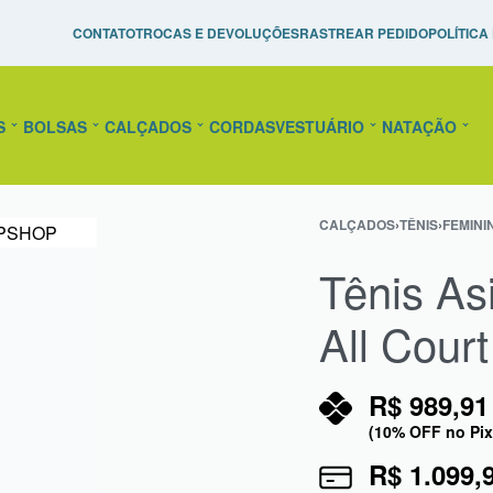
Pague em até 10x Sem Juros!
Raquetes de Tênis Personal
CONTATO
TROCAS E DEVOLUÇÕES
RASTREAR PEDIDO
POLÍTICA
confira!
S
BOLSAS
CALÇADOS
CORDAS
VESTUÁRIO
NATAÇÃO
CALÇADOS
›
TÊNIS
›
FEMINI
Tênis As
All Court
R$
989,91
(10% OFF no Pix
R$
1.099,