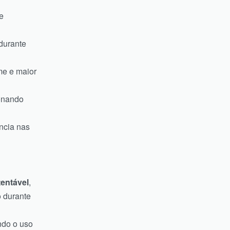
e
durante
me e maior
ionando
ncia nas
entável
,
 durante
indo o uso