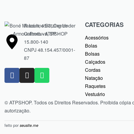
CATEGORIAS
R Icém, 45-3, Centro
Catanduva, SP -
Acessórios
15.800-140
Bolas
CNPJ 48.154.457/0001-
Bolsas
87
Calçados
Cordas
Natação
Raquetes
Vestuário
© ATPSHOP. Todos os Direitos Reservados. Proibida cópia 
autorização.
feito por
seusite.me