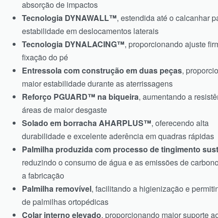
absorção de impactos
Tecnologia DYNAWALL™
, estendida até o calcanhar p
estabilidade em deslocamentos laterais
Tecnologia DYNALACING™
, proporcionando ajuste fir
fixação do pé
Entressola com construção em duas peças
, proporc
maior estabilidade durante as aterrissagens
Reforço PGUARD™ na biqueira
, aumentando a resistê
áreas de maior desgaste
Solado em borracha AHARPLUS™
, oferecendo alta
durabilidade e excelente aderência em quadras rápidas
Palmilha produzida com processo de tingimento sust
reduzindo o consumo de água e as emissões de carbono
a fabricação
Palmilha removível
, facilitando a higienização e permit
de palmilhas ortopédicas
Colar interno elevado
, proporcionando maior suporte a