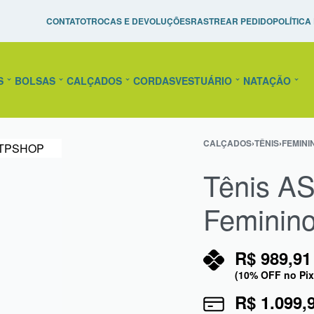
Pague em até 10x Sem Juros!
Raquetes de Tênis Personal
CONTATO
TROCAS E DEVOLUÇÕES
RASTREAR PEDIDO
POLÍTICA
confira!
S
BOLSAS
CALÇADOS
CORDAS
VESTUÁRIO
NATAÇÃO
CALÇADOS
›
TÊNIS
›
FEMINI
Tênis AS
Feminin
R$
989,91
(10% OFF no Pix
R$
1.099,