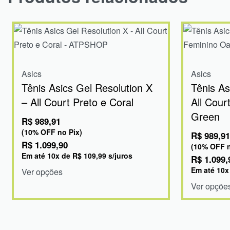
Asics
Asics
Tênis Asics Gel Resolution X
Tênis As
– All Court Preto e Coral
All Cour
Green
R$
989,91
(10% OFF no Pix)
R$
989,91
R$
1.099,90
(10% OFF n
Em até
10
x de
R$
109,99
s/juros
R$
1.099,
Em até
10
x
Ver opções
Ver opçõe