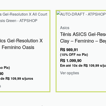
Asics
Tênis ASICS Gel-Reso
ics Gel-Resolution X
Clay – Feminino – B
t Feminino Oasis
R$
989,91
(10% OFF no Pix)
R$
1.099,90
Em até
10
x de
R$
109,99
s/j
o Pix)
Ver opções
90
 de
R$
109,99
s/juros
s