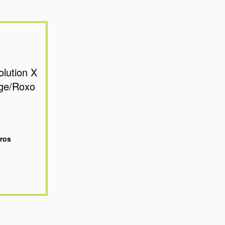
lution X
ege/Roxo
uros