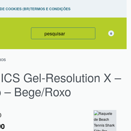
izadas,
 DE COOKIES (BR)
TERMOS E CONDIÇÕES
0
NOS
ICS Gel-Resolution X –
o – Bege/Roxo
)
90