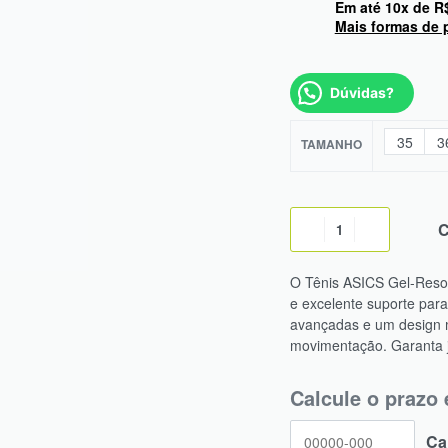
Em até
10
x de
R
Mais formas de
Dúvidas?
35
3
TAMANHO
O Tênis ASICS Gel-Resol
e excelente suporte pa
avançadas e um design m
movimentação. Garanta já
Calcule o prazo 