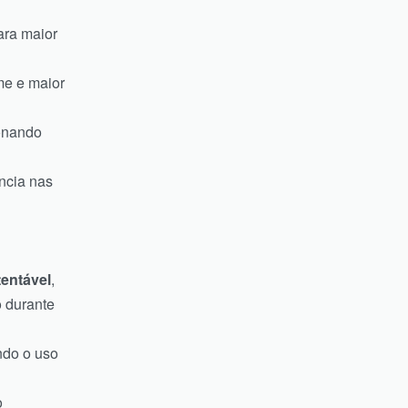
ara maior
me e maior
ionando
ncia nas
entável
,
 durante
indo o uso
o