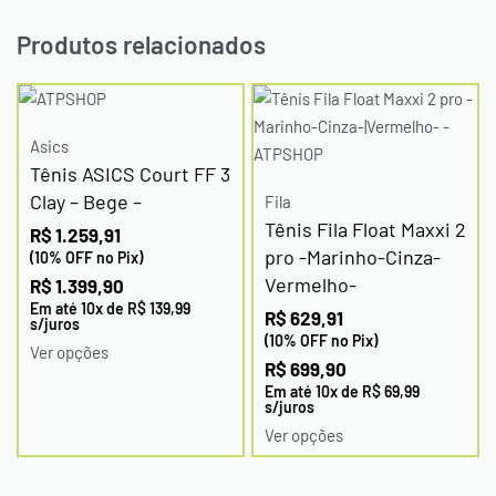
Produtos relacionados
Asics
Tênis ASICS Court FF 3
Clay – Bege –
Fila
Tênis Fila Float Maxxi 2
R$
1.259,91
pro -Marinho-Cinza-
(10% OFF no Pix)
Vermelho-
R$
1.399,90
Em até
10
x de
R$
139,99
R$
629,91
s/juros
(10% OFF no Pix)
Ver opções
R$
699,90
Em até
10
x de
R$
69,99
s/juros
Ver opções