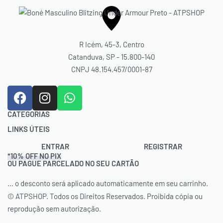
R Icém, 45-3, Centro
Catanduva, SP - 15.800-140
CNPJ 48.154.457/0001-87
CATEGORIAS
LINKS ÚTEIS
Acessórios
Bolas
Contato
ENTRAR
REGISTRAR
*10% OFF NO PIX
Bolsas
Trocas e Devoluções
OU PAGUE PARCELADO NO SEU CARTÃO
Calçados
Rastrear Pedido
Cordas
… o desconto será aplicado automaticamente em seu carrinho.
Política de Cookies (BR)
Natação
Termos e Condições
© ATPSHOP. Todos os Direitos Reservados. Proibida cópia ou
Raquetes
reprodução sem autorização.
Vestuário