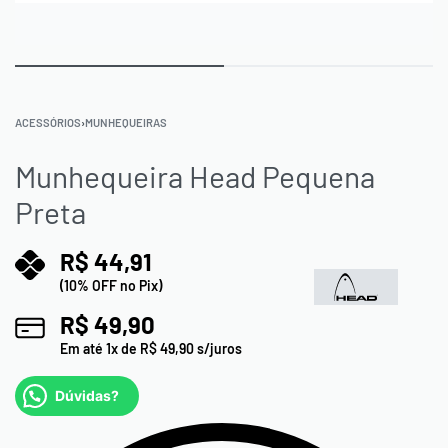
ACESSÓRIOS
›
MUNHEQUEIRAS
Munhequeira Head Pequena
Preta
R$
44,91
(10% OFF no Pix)
R$
49,90
Em até
1
x de
R$
49,90
s/juros
Dúvidas?