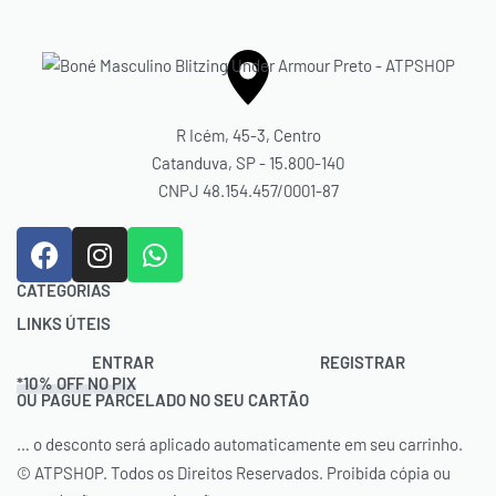
R Icém, 45-3, Centro
Catanduva, SP - 15.800-140
CNPJ 48.154.457/0001-87
CATEGORIAS
LINKS ÚTEIS
Acessórios
Bolas
Contato
ENTRAR
REGISTRAR
*10% OFF NO PIX
Bolsas
Trocas e Devoluções
OU PAGUE PARCELADO NO SEU CARTÃO
Calçados
Rastrear Pedido
Cordas
… o desconto será aplicado automaticamente em seu carrinho.
Política de Cookies (BR)
Natação
Termos e Condições
© ATPSHOP. Todos os Direitos Reservados. Proibida cópia ou
Raquetes