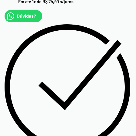
Em até
1
x de
R$
74,90
s/juros
Dúvidas?