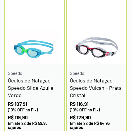
Speedo
Speedo
Óculos de Natação
Óculos de Natação
Speedo Slide Azul e
Speedo Vulcan – Prata
Verde
Cristal
R$
107,91
R$
116,91
(10% OFF no Pix)
(10% OFF no Pix)
R$
119,90
R$
129,90
Em até
2
x de
R$
59,95
Em até
2
x de
R$
64,95
s/juros
s/juros