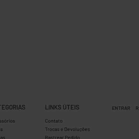
TEGORIAS
LINKS ÚTEIS
ENTRAR
R
ssórios
Contato
as
Trocas e Devoluções
sas
Rastrear Pedido