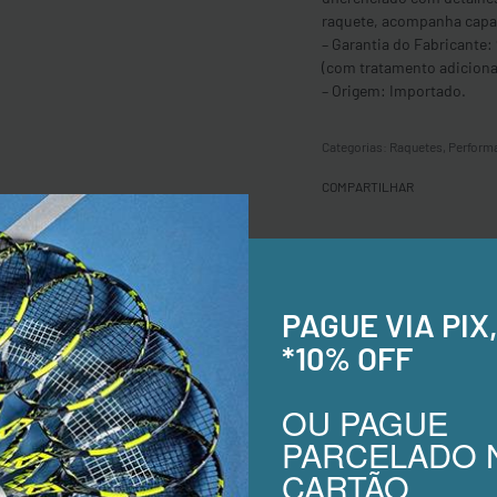
raquete, acompanha capa 
– Garantia do Fabricante:
(com tratamento adicional
– Origem: Importado.
Categorias:
Raquetes
,
Perform
COMPARTILHAR
Entrega & Trocas e Devoluções
Garantimos, aos nossos clientes, o prazo de sete
PAGUE VIA PIX
dias úteis para a realização de troca de produtos,
m busca
*10% OFF
contatos a partir da data em que foi entregue a
compra. Acesse
nossas políticas
para mais
rega
OU PAGUE
informações…
lo, mas
PARCELADO 
CARTÃO