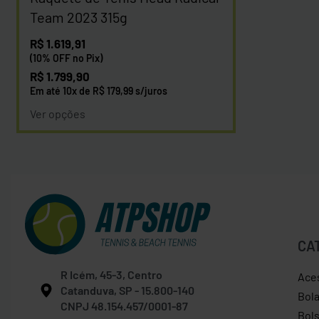
Team 2023 315g
R$
1.619,91
(10% OFF no Pix)
R$
1.799,90
Em até
10
x de
R$
179,99
s/juros
Ver opções
CA
R Icém, 45-3, Centro
Ace
Catanduva, SP - 15.800-140
Bol
CNPJ 48.154.457/0001-87
Bol