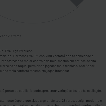
 Zand Z Xtreme
K, EVA High Precision;
ecision: Borracha EVA (Etileno Vinil Acetato) de alta densidade e
uete oferecendo maior controle da bola, mesmo em batidas de alta
de precisa ao toque, permitindo jogadas mais técnicas. Anti Shock:
rciona mais conforto mesmo em jogos intensos;
m. O ponto de equilíbrio pode apresentar variações devido às oscilações
atamento áspero que ajuda a gerar efeitos, 28 furos, design moderno e
 em cores metalizadas e douradas brilhantes conferindo muito estilo à