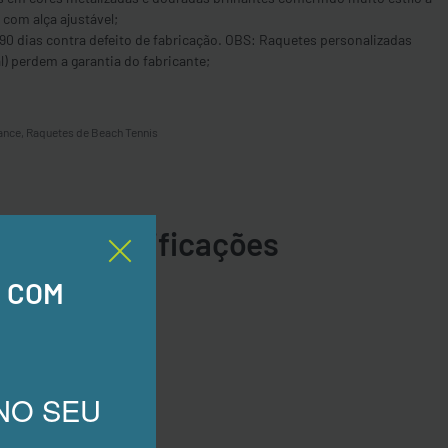
com alça ajustável;
 90 dias contra defeito de fabricação. OBS: Raquetes personalizadas
) perdem a garantia do fabricante;
ance
,
Raquetes de Beach Tennis
Especificações
, COM
NO SEU