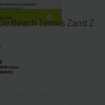
IES (BR)
TERMOS E CONDIÇÕES
IS
›
PERFORMANCE
0
De Beach Tennis Zand Z
1
0
89,99
s/juros
agamento