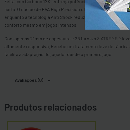
Feita com Carbono 12K, entrega potência e estabilidade na m
certa. O núcleo de EVA High Precision oferece precisão em ca
enquanto a tecnologia Anti Shock reduz o impacto e proporci
conforto mesmo em jogos intensos.
Com apenas 21mm de espessura e 28 furos, a Z XTREME é leve,
altamente responsiva. Recebe um tratamento leve de fábrica,
facilita a adaptação do jogador desde o primeiro jogo.
Avaliações (0)
Produtos relacionados