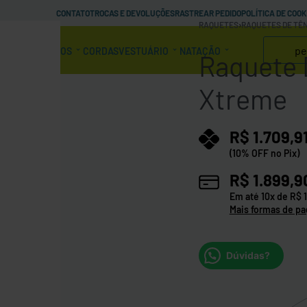
CONTATO
TROCAS E DEVOLUÇÕES
RASTREAR PEDIDO
POLÍTICA DE COOK
RAQUETES
›
RAQUETES DE TÊN
SAS
CALÇADOS
CORDAS
VESTUÁRIO
NATAÇÃO
Raquete 
Xtreme
R$
1.709,9
(10% OFF no Pix)
R$
1.899,9
Em até
10
x de
R$
1
Mais formas de p
Dúvidas?