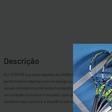
Descrição
A Z XTREME é a nova raquete da ZAND desenvolvida para que
performance máxima com um design que fala por si só. Com
visual minimalista e detalhes holográficos marcantes, ela car
um coração exclusivo e inovador, que garante não apenas esti
também mais controle e equilíbrio em cada batida.