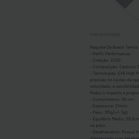
FORA DE ESTOQUE
Raquete De Beach Tennis
– Perfil: Performance;
– Coleção: 2025;
– Composição: Carbono 12
– Tecnologias: EVA High Pr
precisão no núcleo da raq
velocidade, e sensibilida
Reduz o impacto e propo
– Comprimento: 50 cm;
– Espessura: 21mm;
– Peso: 315g (+/- 5g);
– Equilíbrio Médio: 26,5c
no peso;
– Detalhamento: Possui tr
diferenciado com detalhes