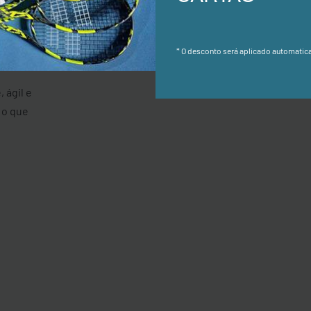
edida
da golpe,
ona mais
* O desconto será aplicado automatic
 ágil e
 o que